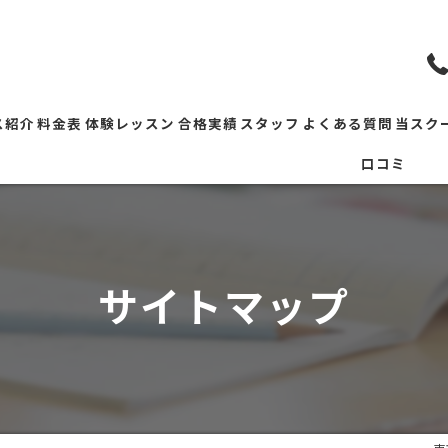
ス紹介
料金表
体験レッスン
合格実績
スタッフ
よくある質問
当スク
口コミ
会テスト
塾
ルデンウィーク特訓
教室
長限定】小学校受験総合対策講座
面接
サイトマップ
願書
対策