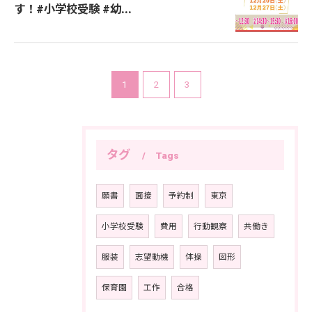
す！#小学校受験 #幼...
お問い合わせはこちら
1
2
3
タグ
Tags
願書
面接
予約制
東京
小学校受験
費用
行動観察
共働き
服装
志望動機
体操
図形
保育園
工作
合格