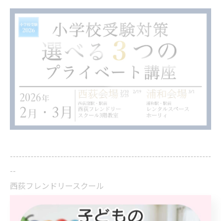
--------------------------------------------------------------------
--
西荻フレンドリースクール
住所 : 東京都杉並区西荻北３丁目１６−３
エクレールバロン ３０１