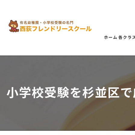
ホーム
各クラ
講習
ゴー
【年
小学校受験を杉並区で