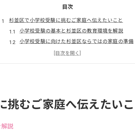
目次
杉並区で小学校受験に挑むご家庭へ伝えたいこと
小学校受験の基本と杉並区の教育環境を解説
小学校受験に向けた杉並区ならではの家庭の準備
小学校受験を検討する杉並区家庭の意識調査
小学校受験が杉並区で注目される理由を探る
杉並区の小学校受験と家庭の教育熱の現状
幼児教室選びが小学校受験の第一歩になる理由
幼児教室が小学校受験対策に不可欠な理由
に挑むご家庭へ伝えたいこ
小学校受験に強い幼児教室の特徴とは
小学校受験に適した幼児教室選びの注意点
を解説
幼児教室比較で小学校受験の合格率アップへ