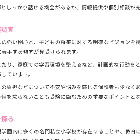
小学校受験に役立つ幼児教室のサポート体制解説
師としっかり話せる機会があるか、情報提供や個別相談が
幼児教室の小学校受験サポート内容を紹介
小学校受験に強い幼児教室の指導体制を検証
識調査
幼児教室が小学校受験で提供する親子支援
への強い関心と、子どもの将来に対する明確なビジョンを
小学校受験で安心できる幼児教室選びの基準
に着手する傾向が見受けられます。
幼児教室の小学校受験サポート事例に学ぶ
せたり、家庭での学習環境を整えるなど、計画的な行動を
受験成功を支える杉並区の教育環境の魅力
係しています。
杉並区の教育環境が小学校受験に与える影響
お問い合わせはこちら
お問い合わせはこちら
もの負担などについて不安や悩みを感じる保護者も少なく
小学校受験に有利な杉並区の教育資源とは
準備を怠らないことも受験に臨むための重要なポイントと
杉並区で小学校受験が盛んな背景を探る
小学校受験で重視したい杉並区の学校特性
を探る
杉並区の小学校受験と地域の教育熱を分析
通学圏内に多くの名門私立小学校が存在することや、教育