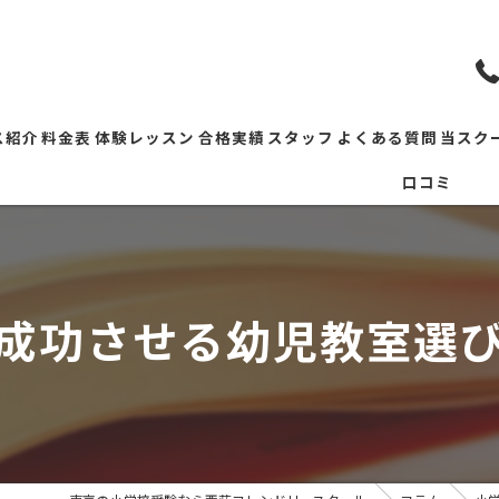
ス紹介
料金表
体験レッスン
合格実績
スタッフ
よくある質問
当スク
口コミ
会テスト
塾
ルデンウィーク特訓
教室
長限定】小学校受験総合対策講座
面接
成功させる幼児教室選
願書
対策