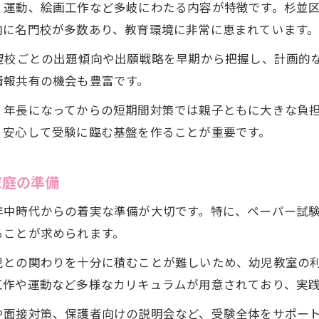
杉並区で小学校受験に最適な幼児教室の選び方
、運動、絵画工作など多岐にわたる内容が特徴です。杉並
家庭学習と幼児教室の効果的な受験対策とは
内に名門校が多数あり、教育環境に非常に恵まれています
小学校受験で家庭学習と幼児教室の両立法
望校ごとの出題傾向や出願戦略を早期から把握し、計画的
幼児教室で得られる小学校受験の実践力
情報共有の機会も豊富です。
小学校受験に必要な家庭学習の工夫とは
、年長になってからの短期間対策では親子ともに大きな負
幼児教室と家庭学習の小学校受験相乗効果
、安心して受験に臨む基盤を作ることが重要です。
小学校受験で家庭学習が限界を迎える理由
年中から始める小学校受験準備の大切さに迫る
家庭の準備
小学校受験準備は年中からが効果的な理由
年中時代からの着実な準備が大切です。特に、ペーパー試
年中からの小学校受験対策で得られる成果
ることが求められます。
小学校受験準備を年中から始めるメリット
児との関わりを十分に積むことが難しいため、幼児教室の
幼児教室で年中から小学校受験を意識する
工作や運動など多様なカリキュラムが用意されており、実
年中期の小学校受験準備で重要なポイント
や面接対策、保護者向けの説明会など、受験全体をサポー