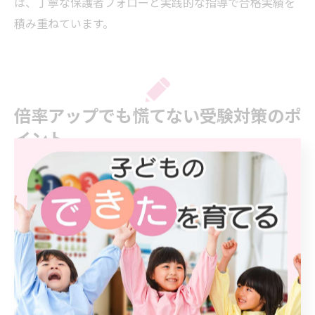
は、丁寧な保護者フォローと実践的な指導で合格実績を
積み重ねています。
倍率アップでも慌てない受験対策のポ
イント
小学校受験倍率の変動要因を徹底分析
東京都中央区周辺には「暁星小学校」「東洋英和女学院
小学部」「慶應義塾幼稚舎」など、通学利便性の高い人
気校が集まっています。これらの学校は毎年非常に高い
受験倍率を記録しており、倍率が変動する要因として
は、交通アクセスの良さや学校の教育方針、そして近年
の教育熱の高まりが挙げられます。