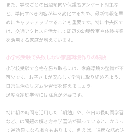
また、学校ごとの出題傾向や保護者アンケート対策な
都市伝説に惑わされない正確な受験知識の
ど、準備すべき内容が年々変化するため、最新情報を早
得方
めにキャッチアップすることも重要です。特に中央区で
小学校受験で保護者が準備すべき提出書類
は、交通アクセスを活かして周辺の幼児教室や体験授業
対策
を活用する家庭が増えています。
アンケート・作文課題に強くなる家庭の工
夫
小学校受験で失敗しない家庭環境作りの秘訣
小学校受験で評価される保護者の関わり方
小学校受験で合格を勝ち取るには、家庭環境の整備が不
幼児教室の受験対策レビュー
可欠です。お子さまが安心して学習に取り組めるよう、
小学校受験に強い幼児教室の特徴と選び方
日常生活のリズムや習慣を整えましょう。
小学校受験向け指導方針と保護者サポート
過度な家庭学習には注意が必要です。
の違い
受験コース選択で重視すべきポイントとは
特に朝の時間を活用した「朝勉」や、休日の長時間学習
小学校受験コース選びで迷わないチェック項目
など、は
問題の解き方や学習法が誤っていると、かえっ
て逆効果になる場合もあります。例えば、過度な詰め込
小学校受験コース選びの基準と比較方法