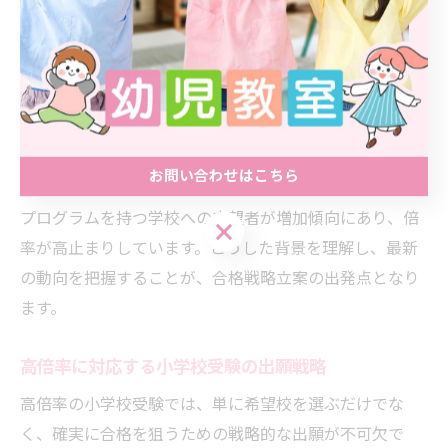
特に中央区は私立小学校が区内に存在しないため、周辺
区の有名校への出願が集中しやすく、倍率上昇の一因と
なっています。また、受験情報の流通や、幼児教室の合
格実績、保護者間での口コミや体験談も、出願数増加に
影響しています。
お問い合わせはこちら
例えば近年は、駅近で通学しやすい学校や、独自の教育
プログラムを持つ学校への志望者が増加傾向にあり、倍
お問い合わせはこちら
率が高止まりしています。こうした背景を理解し、最新
の動向を把握することが、合格戦略立案の出発点となり
ます。
高倍率に対応する小学校受験の出願戦略
高倍率の小学校受験では、単に希望校を選ぶだけでな
く、確実に合格を狙うための戦略的な出願が不可欠で