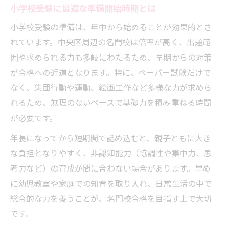
小学校受験に必要な知育教材と活用術
小学校受験に最適な準備開始時期とは
小学校受験合格に繋がる思考力トレーニン
小学校受験の準備は、年中から始めることが効果的とさ
グ
れています。中央区周辺の名門校は倍率が高く、出題範
小学校受験で差がつく行動観察対策の工夫
囲や求められる力も多岐にわたるため、早期からの対策
倍率アップでも慌てない受験対策のポイント
が合格への近道となります。特に、ペーパー試験だけで
小学校受験倍率の変動要因を徹底分析
なく、集団行動や運動、絵画工作など多様な力が求めら
高倍率に対応する小学校受験の出願戦略
れるため、無理のないペースで基礎力を積み重ねる時間
が必要です。
受験本番で実力を発揮するための準備法
小学校受験で失敗しない併願パターンの作
年長になってから短期間で詰め込むと、親子ともに大き
り方
な負担となりやすく、非認知能力（協調性や集中力、思
小学校受験合格を左右する保護者の対応
考力など）の育成が間に合わない場合があります。早め
に幼児教室や家庭での知育を取り入れ、日常生活の中で
合格へ導く保護者の情報収集と戦略的準備術
総合的な力を養うことが、名門校合格を目指す上で大切
小学校受験で役立つ情報収集のコツと注意
です。
点