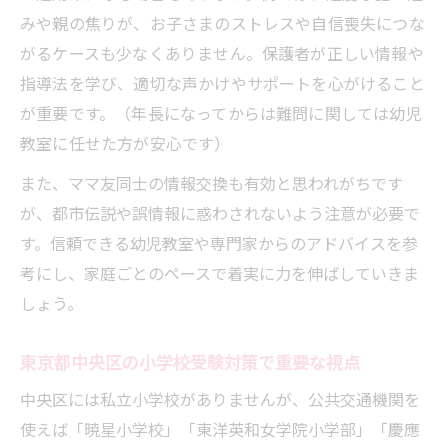
みや親の焦りが、お子さまのストレスや自信喪失につな
体験授業で見極める受験教室の実力
がるケースも少なくありません。保護者が正しい情報や
小学校受験対策で必要なオプション講座と
指導法を学び、適切な声かけやサポートを心がけること
は
が重要です。（年長になってからは難問に関しては幼児
受講費用と小学校受験合格実績のバランス
教室に任せた方が安心です）
先生への質問しやすさと保護者フォロー体
また、ママ友同士の情報交換も有効と思われがちです
制
が、都市伝説や誤情報に惑わされないよう注意が必要で
す。信頼できる幼児教室や専門家からのアドバイスを参
考にし、家庭ごとのペースで着実に力を伸ばしていきま
しょう。
東京都中央区の小学校受験対策で重要な視点
中央区には私立小学校がありませんが、公共交通機関を
使えば「暁星小学校」「東洋英和女学院小学部」「慶應