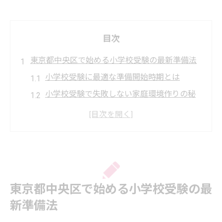
目次
東京都中央区で始める小学校受験の最新準備法
小学校受験に最適な準備開始時期とは
小学校受験で失敗しない家庭環境作りの秘
訣
東京都中央区の小学校受験対策で重要な視
点
倍率が高い名門校への小学校受験戦略
小学校受験に強い幼児教室・家庭学習の選
東京都中央区で始める小学校受験の最
び方
新準備法
小学校受験を見据えた知育と家庭学習の進め方