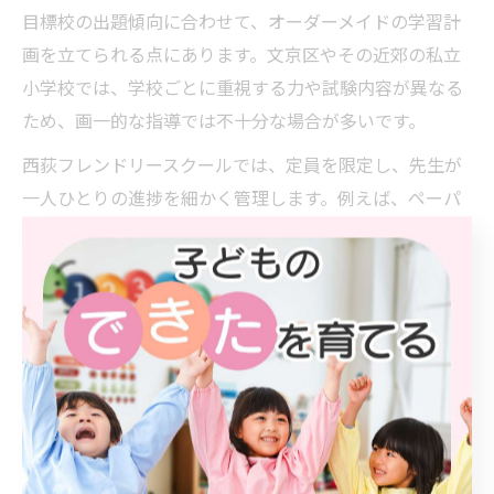
目標校の出題傾向に合わせて、オーダーメイドの学習計
画を立てられる点にあります。文京区やその近郊の私立
小学校では、学校ごとに重視する力や試験内容が異なる
ため、画一的な指導では不十分な場合が多いです。
西荻フレンドリースクールでは、定員を限定し、先生が
一人ひとりの進捗を細かく管理します。例えば、ペーパ
ー対策・面接練習・行動観察など、各領域ごとに到達目
標を設定し、段階的にステップアップできる仕組みを導
入しています。また、保護者との定期的な面談を通じ
て、家庭での接し方や子どもの変化についてもフィード
バックが得られます。
こうした個別カリキュラムの活用により、子どもが迷わ
ず学習に取り組める環境が整い、受験本番でも自信を持
って実力を発揮できるようになります。学習の進め方や