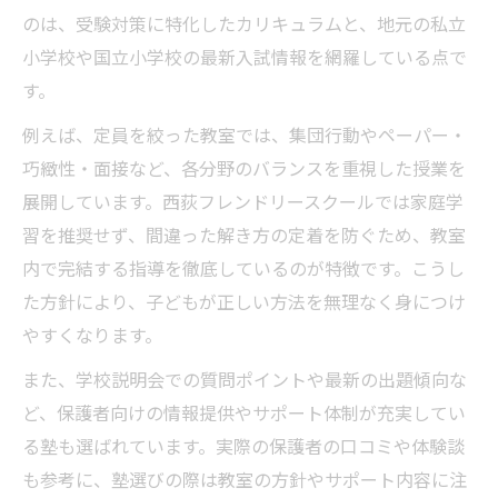
合格実績に惑わされず小学校受験を見極める方
のは、受験対策に特化したカリキュラムと、地元の私立
法
小学校や国立小学校の最新入試情報を網羅している点で
小学校受験で合格実績の数字をどう見るべ
す。
きか
例えば、定員を絞った教室では、集団行動やペーパー・
小学校受験教室の合格実績の裏側を解説
巧緻性・面接など、各分野のバランスを重視した授業を
実際の小学校受験成功事例から学ぶ選択術
展開しています。西荻フレンドリースクールでは家庭学
小学校受験は数字だけでなく環境選びが重
習を推奨せず、間違った解き方の定着を防ぐため、教室
要
内で完結する指導を徹底しているのが特徴です。こうし
子どもに合った小学校受験環境の見極め方
た方針により、子どもが正しい方法を無理なく身につけ
やすくなります。
また、学校説明会での質問ポイントや最新の出題傾向な
ど、保護者向けの情報提供やサポート体制が充実してい
る塾も選ばれています。実際の保護者の口コミや体験談
も参考に、塾選びの際は教室の方針やサポート内容に注