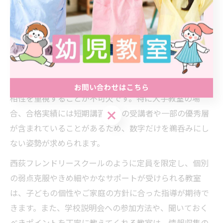
指導内容に不安がある場合は、積極的に先生に相談する
ことが大切です。
小学校受験対策で失敗しない教室の選び方
小学校受験対策の教室選びで失敗しないためには、合格
実績だけで判断せず、指導体制や教室の方針、先生との
お問い合わせはこちら
相性を重視することが不可欠です。特に大手教室の場
お問い合わせはこちら
合、合格実績には短期講習のみの受講者や一部の優秀層
が含まれていることがあるため、数字だけを鵜呑みにし
ない姿勢が求められます。
西荻フレンドリースクールのように定員を限定し、個別
の弱点克服やきめ細やかなサポートが受けられる教室
は、子どもの個性やご家庭の方針に合った指導が期待で
きます。また、学校説明会への参加方法や、聞いておく