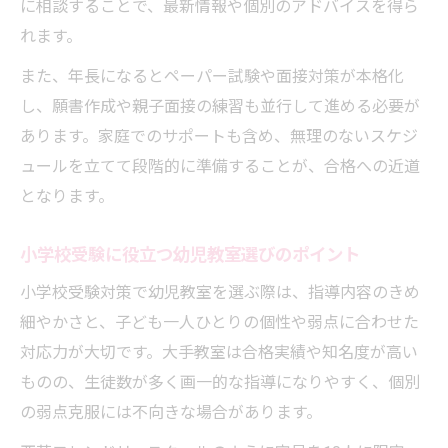
に相談することで、最新情報や個別のアドバイスを得ら
小学校受験希望校選びで重視すべきポイン
れます。
ト
また、年長になるとペーパー試験や面接対策が本格化
小学校受験の学校説明会を活用する情報収
し、願書作成や親子面接の練習も並行して進める必要が
集術
あります。家庭でのサポートも含め、無理のないスケジ
小学校受験の合格実績を正しく見極める方
ュールを立てて段階的に準備することが、合格への近道
法
となります。
小学校受験における出願タイミングの考え
方
小学校受験に役立つ幼児教室選びのポイント
家庭学習に頼らない受験支援が選ばれる理由
小学校受験対策で幼児教室を選ぶ際は、指導内容のきめ
小学校受験で家庭学習非推奨の背景と理由
細やかさと、子ども一人ひとりの個性や弱点に合わせた
対応力が大切です。大手教室は合格実績や知名度が高い
教室完結型の小学校受験指導がもたらす効
ものの、生徒数が多く画一的な指導になりやすく、個別
果
の弱点克服には不向きな場合があります。
小学校受験で間違った学習法を避けるコツ