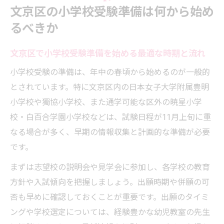
文京区の小学校受験準備は何から始め
小学校受験準備で気をつけたい家庭のサポ
るべきか
ート法
小学校受験に備えた個別対策の重要性を解説
文京区で小学校受験準備を始める最適な時期と流れ
小学校受験で個別指導が選ばれる理由とは
小学校受験の準備は、年中の春頃から始めるのが一般的
個別対策で子どもの小学校受験力を伸ばす
とされています。特に文京区内の日本女子大学附属豊明
方法
小学校や獨協小学校、また通学可能な区外の暁星小学
小学校受験に向けた弱点克服のための個別
校・白百合学園小学校などは、試験日程が11月上旬に重
対策
なる場合が多く、早期の情報収集と計画的な準備が必要
小学校受験の個別カリキュラム活用法を紹
です。
介
まずは志望校の説明会や見学会に参加し、各学校の教育
小学校受験対策で失敗しない教室の選び方
方針や入試傾向を把握しましょう。出願時期や併願の可
希望校選びで失敗しないための文京区受験術
否も早めに確認しておくことが重要です。出願のタイミ
文京区で小学校受験の志望校を選ぶ際の基
ングや学校選定については、経験豊かな幼児教室の先生
準