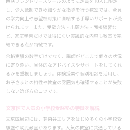
西荻フレンドリースクールのように定員を10人に限定
小学校受験支援で保護者ができるサポート
し、少人数制できめ細やかな指導を行う教室では、全員
例
の学力向上や志望校対策に直結する手厚いサポートが受
きめ細やかな小学校受験指導が選ばれる要
けられます。また、受験方法・出願方法・面接練習な
因
ど、家庭学習だけでは得にくい実践的な内容も教室で完
経験豊富な先生が語る出願・面接成功の秘訣
結できる点が特徴です。
小学校受験で大切な出願準備の具体的ポイ
合格実績の数字だけでなく、講師がどこまで個々の状況
ント
に寄り添い、具体的なアドバイスやサポートをしてくれ
面接対策に強い小学校受験教室の特徴とは
るかを重視しましょう。体験授業や個別相談を活用し、
小学校受験面接力を伸ばす日常コミュニケ
お子さまとの相性や教室の雰囲気も確認することが失敗
ーション術
しない選び方のコツです。
小学校受験の出願時に注意すべき書類準備
法
文京区で人気の小学校受験塾の特徴を解説
経験豊かな先生から学ぶ小学校受験面接の
文京区周辺には、茗荷谷エリアをはじめ多くの小学校受
極意
験塾や幼児教室があります。人気の教室に共通している