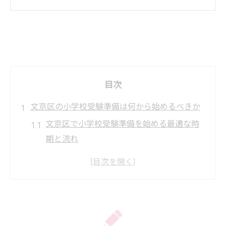
目次
文京区の小学校受験準備は何から始めるべきか
文京区で小学校受験準備を始める最適な時
期と流れ
小学校受験に役立つ幼児教室選びのポイン
ト
文京区で人気の小学校受験塾の特徴を解説
合格につながる小学校受験準備の基本ステ
ップ