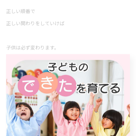
正しい順番で
正しい関わりをしていけば
子供は必ず変わります。
[松浦(教室事務局)]
なんだか希望が持てますね。
[近野]
はい。