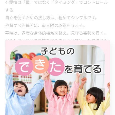
4. 愛情は「量」ではなく「タイミング」でコントロール
する
自立を促すための接し方は、極めてシンプルです。
称賛すべき瞬間に、最大限の承認を与える。
平時は、過度な身体的接触を控え、見守る姿勢を貫く。
どうしても溢れる愛情を抑えきれない時は、お子様が眠
りについた後、その成長を願いながら静かに見守ってあ
げてください。
教育における愛情とは、単なる感情の流露ではなく、
「子供をどう自立させるか」という戦略的な眼差しでも
あります。
今日から、その一手が「自立を促すもの」か「依存を強
めるもの」か。少しだけ立ち止まって考えてみません
か。