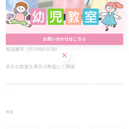
--------------------------------------------------------------------
--
西荻フレンドリースクール
住所 : 東京都杉並区西荻北３丁目１６−３
お問い合わせはこちら
エクレールバロン ３０１
電話番号 : 03-3390-0750
お問い合わせはこちら
多彩な教室を東京の教室にて開催
--------------------------------------------------------------------
--
教室